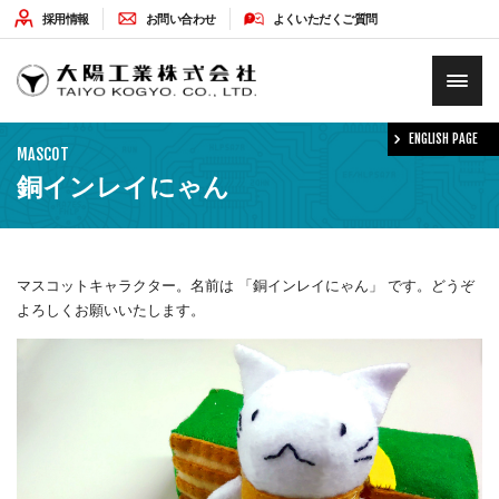
採用情報
お問い合わせ
よくいただくご質問
HOME
ENGLISH PAGE
MASCOT
企業情報
銅インレイにゃん
ソリューション
マスコットキャラクター。名前は 「銅インレイにゃん」 です。どうぞ
よろしくお願いいたします。
最新情報
環境への取り組み