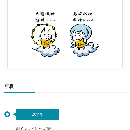
年表
2011年
銅インレイにゃん誕生