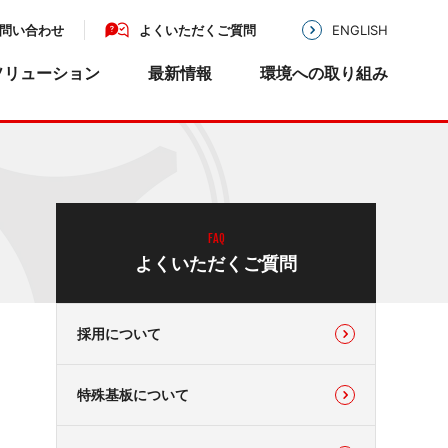
問い合わせ
よくいただくご質問
ENGLISH
ソリューション
最新情報
環境への取り組み
MIKAZE
沿革
アクセス
機器・医療機器・基板実
業務用移動式強力空
気清浄機 MKZ-MLシ
リーズ
開発・設計
MIKAZE
FAQ
LED脱臭照明 MKZ-
基板実装・組立配線
よくいただくご質問
LSN30
医療機器認証
クランプ式微弱電流センサ
Picsor
採用について
特殊基板について