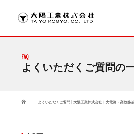
SOLUTION
COMPANY INFORMATION
CSR
ごあいさつ
大電流・高放
環境方針
グループ企業
FAQ
銅インレイ
よくいただくご質問の
大電流基板
高放熱基板
製品の基板
よくいただくご質問 | 大陽工業株式会社｜大電流・高放熱
パターン設
熱シミュレ
銅インレイ