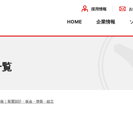
採用情報
お
HOME
企業情報
企業理念
会社概要
組織・事業
熱プリント基板
装置設計・板金・塗装・組立
産業
環境活動
装
・関連法人一覧
ISO情報
基板
製造委託
一覧
開発・設計
・特殊基板
精密板金
化
金属塗装
基板｜装置設計・板金・塗装・組立
計
組立・配線
ーション
にゃん