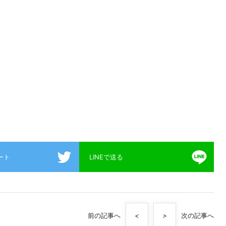
イート
LINEで送る
前の記事へ
<
>
次の記事へ