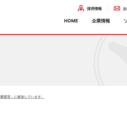
採用情報
お
HOME
企業情報
企業理念
会社概要
組織・事業
熱プリント基板
装置設計・板金・塗装・組立
産業
環境活動
装
・関連法人一覧
ISO情報
基板
製造委託
開発・設計
・特殊基板
精密板金
化
金属塗装
企業宣言」に参加しています。
計
組立・配線
ーション
にゃん