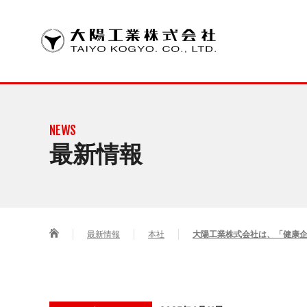
SOLUTION
COMPANY INFORMATION
CSR
ごあいさつ
大電流・高放
環境方針
グループ企業
NEWS
銅インレイ
最新情報
大電流基板
高放熱基板
製品の基板
最新情報
本社
大陽工業株式会社は、「健康
パターン設
熱シミュレ
銅インレイ