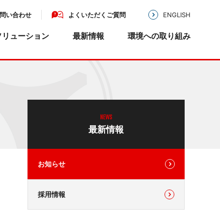
問い合わせ
よくいただくご質問
ENGLISH
ソリューション
最新情報
環境への取り組み
MIKAZE
沿革
アクセス
機器・医療機器・基板実
業務用移動式強力空
気清浄機 MKZ-MLシ
リーズ
開発・設計
MIKAZE
NEWS
LED脱臭照明 MKZ-
基板実装・組立配線
最新情報
LSN30
医療機器認証
クランプ式微弱電流センサ
Picsor
お知らせ
採用情報