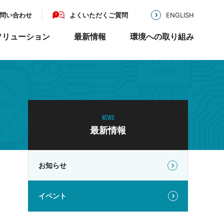
問い合わせ
よくいただくご質問
ENGLISH
ソリューション
最新情報
環境への取り組み
MIKAZE
沿革
アクセス
機器・医療機器・基板実
業務用移動式強力空
気清浄機 MKZ-MLシ
リーズ
開発・設計
MIKAZE
NEWS
LED脱臭照明 MKZ-
基板実装・組立配線
最新情報
LSN30
医療機器認証
クランプ式微弱電流センサ
Picsor
お知らせ
イベント