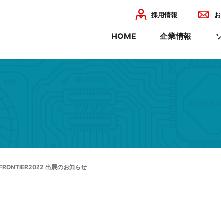
採用情報
お
HOME
企業情報
企業理念
会社概要
組織・事業
熱プリント基板
装置設計・板金・塗装・組立
産業
環境活動
装
・関連法人一覧
ISO情報
基板
製造委託
開発・設計
・特殊基板
精密板金
化
金属塗装
-FRONTIER2022 出展のお知らせ
計
組立・配線
ーション
にゃん