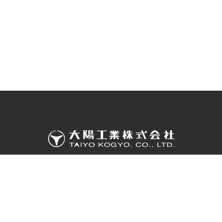
CS
環
計・板金・塗装・組立
基板実装・産業機器・医