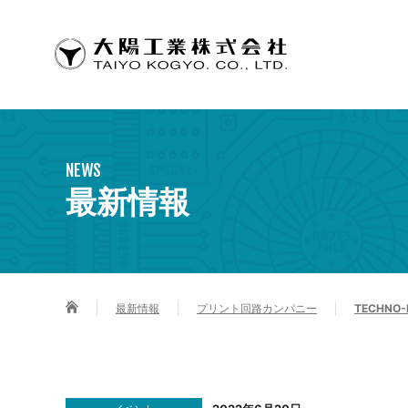
SOLUTION
COMPANY INFORMATION
CSR
ごあいさつ
大電流・高放
環境方針
グループ企業
NEWS
銅インレイ
最新情報
大電流基板
高放熱基板
製品の基板
最新情報
プリント回路カンパニー
TECHNO
パターン設
熱シミュレ
銅インレイ