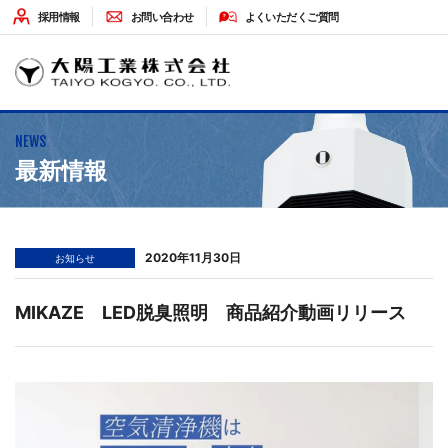
採用情報
お問い合わせ
よくいただくご質問
HOME
NEWS
企業情報
最新情報
ソリューション
2020年11月30日
お知らせ
最新情報
MIKAZE LED脱臭照明 商品紹介動画リリース
環境への取り組み