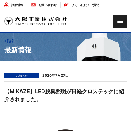
採用情報
お問い合わせ
よくいただくご質問
HOME
NEWS
企業情報
最新情報
ソリューション
2020年7月27日
お知らせ
最新情報
【MIKAZE】LED脱臭照明が日経クロステックに紹
介されました。
環境への取り組み