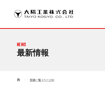
SOLUTION
COMPANY INFORMATION
CSR
ごあいさつ
大電流・高放
環境方針
グループ企業
NEWS
銅インレイ
最新情報
大電流基板
高放熱基板
製品の基板
投稿一覧 (ページ2)
パターン設
熱シミュレ
銅インレイ