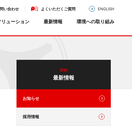
問い合わせ
よくいただくご質問
ENGLISH
ソリューション
最新情報
環境への取り組み
MIKAZE
沿革
アクセス
機器・医療機器・基板実
業務用移動式強力空
気清浄機 MKZ-MLシ
リーズ
開発・設計
MIKAZE
NEWS
LED脱臭照明 MKZ-
基板実装・組立配線
最新情報
LSN30
医療機器認証
クランプ式微弱電流センサ
Picsor
お知らせ
採用情報