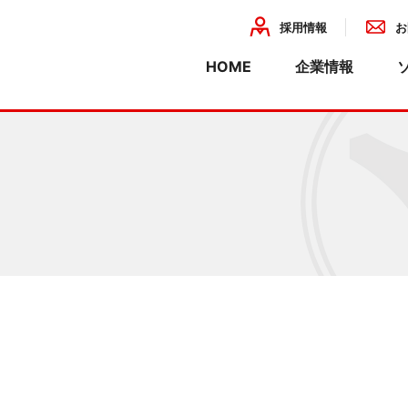
採用情報
お
HOME
企業情報
企業理念
会社概要
組織・事業
熱プリント基板
装置設計・板金・塗装・組立
産業
環境活動
装
・関連法人一覧
ISO情報
基板
製造委託
開発・設計
・特殊基板
精密板金
化
金属塗装
計
組立・配線
ーション
にゃん