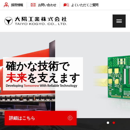
採用情報
お問い合わせ
よくいただくご質問
HOME
企業情報
確かな技術で
ソリューション
未来
を支えます
最新情報
Developing
Tomorrow
With Reliable Technology
環境への取り組み
詳細はこちら