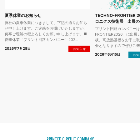
夏季休業のお知らせ
TECHNO-FRONTIE
ロニクス技術展 出展の
弊社の夏季休業につきまして、下記の通りお知ら
せ申し上げます。ご迷惑をお掛けいたしますが、
プリント回路カンパニーは「
何卒ご理解の程よろしくお願い申し上げます。■
FRONTIER2026」に
夏季休業〔プリント回路カンパニー〕202…
板、高放熱基板をお手に取
会となりますのでぜひご来
2026年7月28日
お知らせ
2026年6月15日
お知
PRINTED CIRCUIT COMPANY